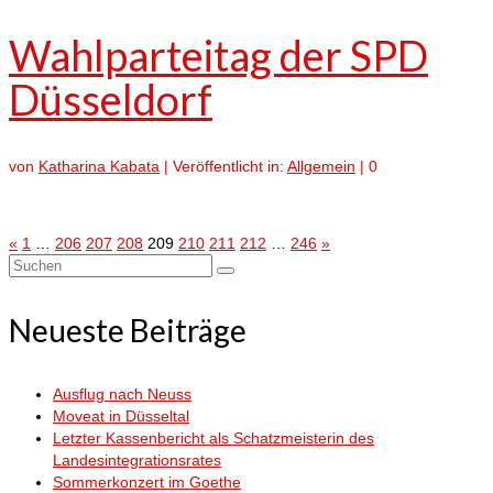
Wahlparteitag der SPD
Düsseldorf
von
Katharina Kabata
|
Veröffentlicht in:
Allgemein
|
0
Seitennummerierung
«
1
…
206
207
208
209
210
211
212
…
246
»
Suchen
der
nach:
Neueste Beiträge
Beiträge
Ausflug nach Neuss
Moveat in Düsseltal
Letzter Kassenbericht als Schatzmeisterin des
Landesintegrationsrates
Sommerkonzert im Goethe