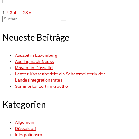
Seitennummerierung
1
2
3
4
…
23
»
Suchen
der
nach:
Neueste Beiträge
Beiträge
Auszeit in Luxemburg
Ausflug nach Neuss
Moveat in Düsseltal
Letzter Kassenbericht als Schatzmeisterin des
Landesintegrationsrates
Sommerkonzert im Goethe
Kategorien
Allgemein
Düsseldorf
Integrationsrat