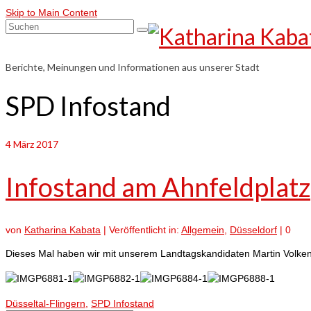
Skip to Main Content
Suchen
nach:
Berichte, Meinungen und Informationen aus unserer Stadt
SPD Infostand
4
März 2017
Infostand am Ahnfeldplatz
von
Katharina Kabata
|
Veröffentlicht in:
Allgemein
,
Düsseldorf
|
0
Dieses Mal haben wir mit unserem Landtagskandidaten Martin Volke
Düsseltal-Flingern
,
SPD Infostand