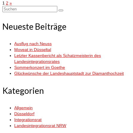
Seitennummerierung
1
2
»
Suchen
der
nach:
Neueste Beiträge
Beiträge
Ausflug nach Neuss
Moveat in Düsseltal
Letzter Kassenbericht als Schatzmeisterin des
Landesintegrationsrates
Sommerkonzert im Goethe
Glückwünsche der Landeshauptstadt zur Diamanthochzeit
Kategorien
Allgemein
Düsseldorf
Integrationsrat
Landesintegrationsrat NRW