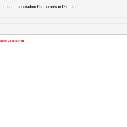
chenden chinesischen Restaurants in Düsseldorf. 

icshe Gesellschaft