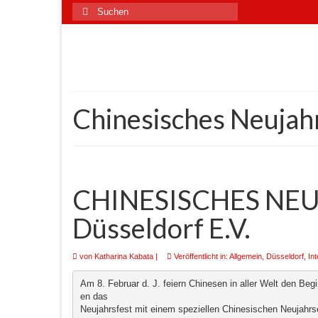
Suchen
nach:
Chinesisches Neujah
CHINESISCHES NE
Düsseldorf E.V.
von
Katharina Kabata
|
Veröffentlicht in:
Allgemein
,
Düsseldorf
,
Int
Am 8. Februar d. J. feiern Chinesen in aller Welt den Begi
en das

Neujahrsfest mit einem speziellen Chinesischen Neujahrs