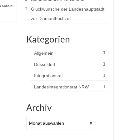
a Kabata:
Glückwünsche der Landeshauptstadt
zur Diamanthochzeit
Kategorien
Allgemein
Düsseldorf
s
Integrationsrat
s
Landesintegrationsrat NRW
i 11, 2026
 im
Archiv
s
iese
Archiv