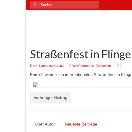
Suchen
nach:
Straßenfest in Fling
von
Katharina Kabata
|
Veröffentlicht in:
Düsseldorf
|
0
Endlich wieder ein internationales Straßenfest in Fling
Vorheriger Beitrag
Über Autor
Neueste Beiträge