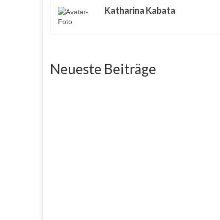
Katharina Kabata
Neueste Beiträge
Ausflug nach Neuss
Movea
August 2, 2026
Insel Hombroich in Neuss – ein
Moveat 
Lieblingsort von mir. Dort verbindet
Rundgan
sich Kunst mit Natur:...
gemütl
Lieblin