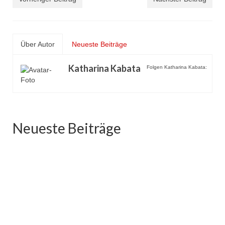
Über Autor
Neueste Beiträge
Katharina Kabata
Folgen Katharina Kabata:
Neueste Beiträge
Auszeit in Luxemburg
August 8, 2026
Luxemburg hat mich beim ersten Besuch vor allem durch
die ruhige, grüne Atmosphäre überzeugt: kurze...