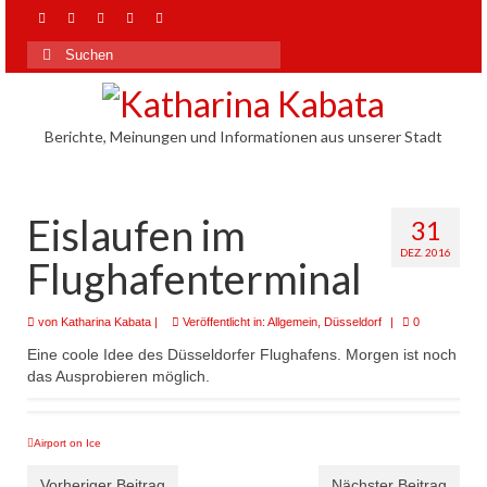
Suchen
nach:
Berichte, Meinungen und Informationen aus unserer Stadt
Eislaufen im
31
DEZ. 2016
Flughafenterminal
von
Katharina Kabata
|
Veröffentlicht in:
Allgemein
,
Düsseldorf
|
0
Eine coole Idee des Düsseldorfer Flughafens. Morgen ist noch
das Ausprobieren möglich.
Airport on Ice
Vorheriger Beitrag
Nächster Beitrag