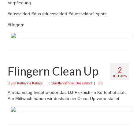
Verpflegung.
#düsseldorf #dus #duesseldorf #duesseldorf_spots
#flingern
Flingern Clean Up
2
JULI 2026
von
Katharina Kabata
|
Veröffentlicht in:
Düsseldorf
|
0
Am Samstag findet wieder das DJ-Picknick im Kürtenhof statt.
Am Mittwoch haben wir deshalb ein Clean Up veranstaltet.