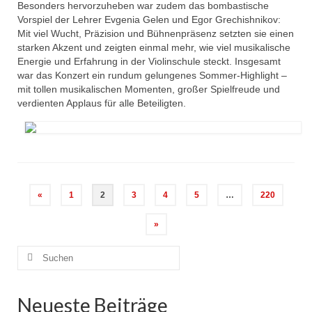
Besonders hervorzuheben war zudem das bombastische
Vorspiel der Lehrer Evgenia Gelen und Egor Grechishnikov:
Mit viel Wucht, Präzision und Bühnenpräsenz setzten sie einen
starken Akzent und zeigten einmal mehr, wie viel musikalische
Energie und Erfahrung in der Violinschule steckt. Insgesamt
war das Konzert ein rundum gelungenes Sommer-Highlight –
mit tollen musikalischen Momenten, großer Spielfreude und
verdienten Applaus für alle Beteiligten.
Seitennummerierung
«
1
2
3
4
5
…
220
der
»
Beiträge
Suchen
nach:
Neueste Beiträge