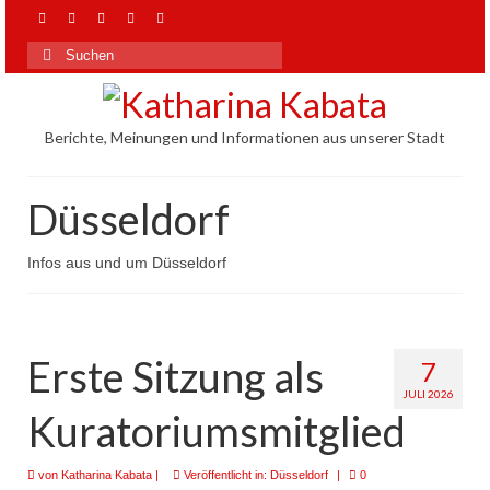
Suchen
nach:
Berichte, Meinungen und Informationen aus unserer Stadt
Düsseldorf
Infos aus und um Düsseldorf
Erste Sitzung als
7
JULI 2026
Kuratoriumsmitglied
von
Katharina Kabata
|
Veröffentlicht in:
Düsseldorf
|
0