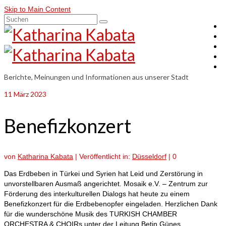
Skip to Main Content
Suchen
nach:
Berichte, Meinungen und Informationen aus unserer Stadt
11
März 2023
Benefizkonzert
von
Katharina Kabata
|
Veröffentlicht in:
Düsseldorf
|
0
Das Erdbeben in Türkei und Syrien hat Leid und Zerstörung in
unvorstellbaren Ausmaß angerichtet. Mosaik e.V. – Zentrum zur
Förderung des interkulturellen Dialogs hat heute zu einem
Benefizkonzert für die Erdbebenopfer eingeladen. Herzlichen Dank
für die wunderschöne Musik des TURKISH CHAMBER
ORCHESTRA & CHOIRs unter der Leitung Betin Günes.