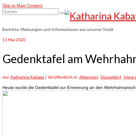
Skip to Main Content
Suchen
nach:
Berichte, Meinungen und Informationen aus unserer Stadt
11
Mai 2020
Gedenktafel am Wehrhah
von
Katharina Kabata
|
Veröffentlicht in:
Allgemein
,
Düsseldorf
,
Integr
Heute wurde die Gedenktafel zur Erinnerung an den Wehrhahnanschlag i